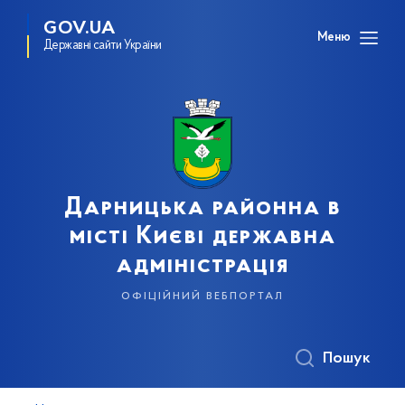
GOV.UA
Меню
Державні сайти України
Дарницька районна в
місті Києві державна
адміністрація
офіційний вебпортал
Пошук