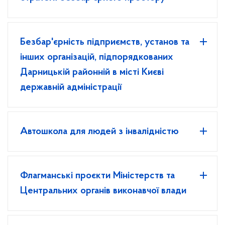
Безбар'єрнiсть пiдприємств, установ та
iнших органiзацiй, пiдпорядкованих
Дарницькiй районнiй в місті Києвi
державнiй адмiнiстрацiї
Автошкола для людей з інвалідністю
Флагманськi проєкти Міністерств та
Центральних органiв виконавчої влади