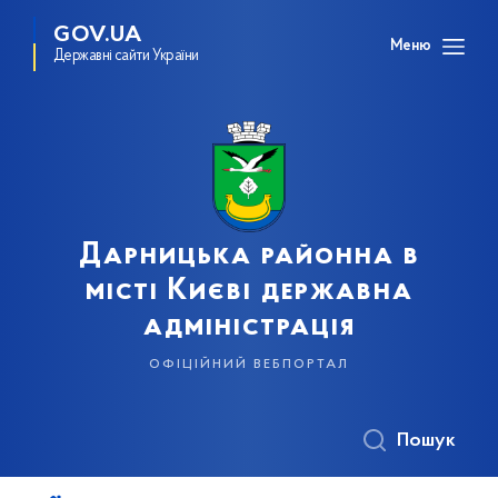
GOV.UA
Меню
Державні сайти України
Дарницька районна в
місті Києві державна
адміністрація
офіційний вебпортал
Пошук