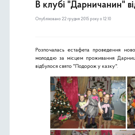
В клубі "Дарничанин" в
Опубліковано 22 грудня 2015 року о 12:10
Розпочала
сь
естафета проведення новор
молоддю за місцем проживання
Дарниц
відбулося свято
"Подорож у казку".