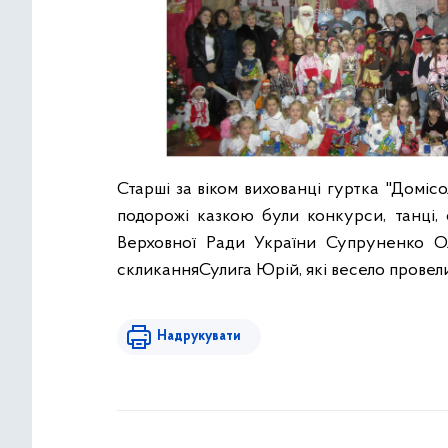
Старші за віком вихованці гуртка "Доміс
подорожі казкою були конкурси, танці,
Верховної Ради
України
Супруненко О
скликання
Сулига Ю
рій
, які весело провел
Надрукувати