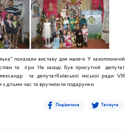
олька" показали виставу для малечі. У захоплюючій
 співи та
і
гр
и
. На заході бу
в
присутні
й
депутат
лександр
та
депутат
Київської міської ради VIII
и з дітьми час та
вручили
їм подарунки.
Поділитися
Твітнути