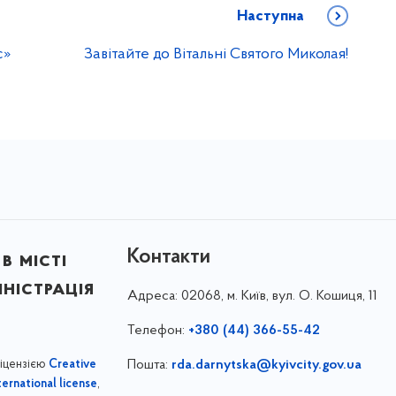
Наступна
с»
Завітайте до Вітальні Святого Миколая!
Контакти
в місті
ністрація
Адреса:
02068, м. Київ, вул. О. Кошиця, 11
Телефон:
+380 (44) 366-55-42
ліцензією
Пошта:
rda.darnytska@kyivcity.gov.ua
Creative
,
ernational license