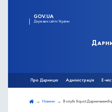
GOV.UA
Державні сайти України
Дарни
Про Дарницю
Адміністрація
Е-мі
Новини
В клубі &quot;Дарничанин&quot; відбулося свято 