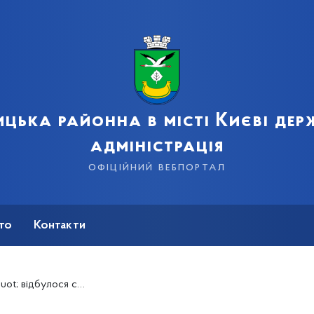
цька районна в місті Києві де
адміністрація
офіційний вебпортал
сто
Контакти
&quot;Подорож у казку&quot;