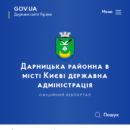
GOV.UA
Меню
Державні сайти України
Дарницька районна в
місті Києві державна
адміністрація
офіційний вебпортал
Пошук