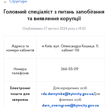
Структура
Головний спеціаліст з питань запобігання
та виявлення корупції
Опубліковано 27 лютого 2024 року о 14:03
Адреса та
м Київ, вул. Олександра Кошиця, 11,
номери кабінетів
кабінет 116
Номера
366-55-09
телефонів
Електронні
Для юридичних осіб:
пошти для
rda.darnytska@kyivcity.gov.ua
Для
звернень
фізичних осіб:
darn_zverngrom@kyivcity.gov.ua