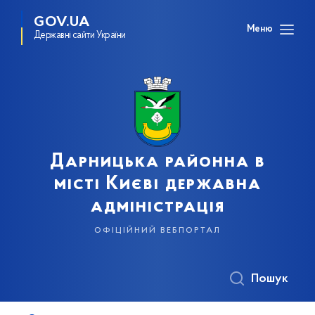
GOV.UA
Меню
Державні сайти України
Дарницька районна в
місті Києві державна
адміністрація
офіційний вебпортал
Пошук