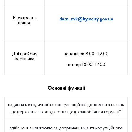
Електронна
darn
_
zvk
@
kyivcity
.
gov
.
u
a
пошта
Дні прийому
понеділок 8:00 - 12:00
керівника
четвер 13:00 -17:00
Основні функції
надання методичної та консультаційної допомоги з питань
додержання законодавства щодо запобігання корупції
здійснення контролю за дотриманням антикорупційного