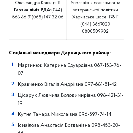
Олександра Кошиця 11
Управління соціальної та
Гаряча лінія РДА:
(044)
ветеранської політики
563 86 91
(068) 147 32 06
Харківське шосе, 176-Г
(044) 3667020
0800509902
Соціальні менеджери Дарницького району:
Мартинюк Катерина Едуардівна 067-153-76-
07
Кравченко Віталія Андріївна 097-681-81-42
Цісарук Людмила Володимирівна 098-421-31-
19
Кутня Тамара Миколаївна 096-597-74-14
Ісмаілова Анастасія Богданівна 098-453-20-