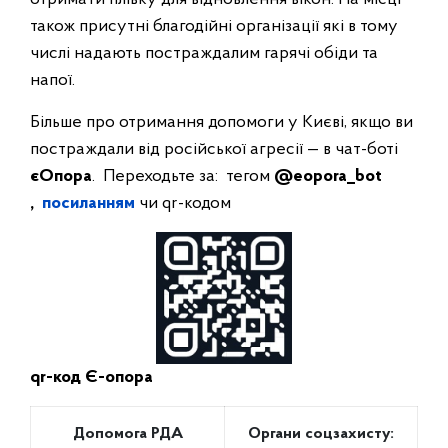
також присутні благодійні організації які в тому
числі надають постраждалим гарячі обіди та
напої.
Більше про отримання допомоги у Києві, якщо ви
постраждали від російської агресії — в чат-боті
єОпора
.
Переходьте за: тегом
@eopora_bot
,
посиланням
чи qr-кодом
qr-код Є-опора
Допомога РДА
Органи соцзахисту: