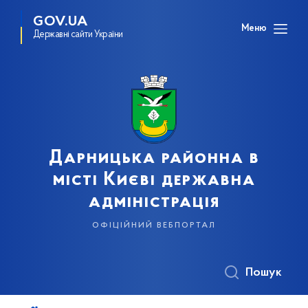
GOV.UA
Меню
Державні сайти України
Дарницька районна в
місті Києві державна
адміністрація
офіційний вебпортал
Пошук