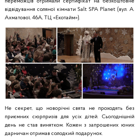
переможців отримали сертифікат на безкоштовне
відвідування соляної кімнати Salt SPA Planet (вул. А.
Ахматової, 46А, ТЦ «Екотайм»).
Не секрет, що новорічні свята не проходять без
приємних сюрпризів для усіх дітей. Сьогоднішній
день не став винятком. Кожен з запрошених юних
дарничан отримав солодкий подарунок.