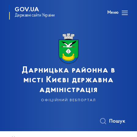
GOV.UA
Меню
Державні сайти України
Дарницька районна в
місті Києві державна
адміністрація
офіційний вебпортал
Пошук