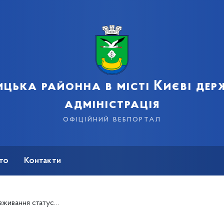
цька районна в місті Києві де
адміністрація
офіційний вебпортал
сто
Контакти
ання статусом ВПО