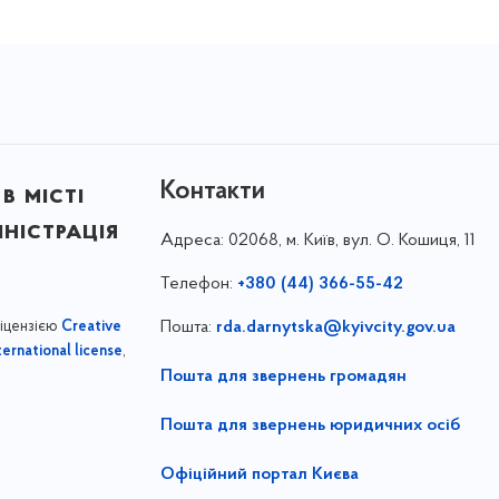
Контакти
в місті
ністрація
Адреса:
02068, м. Київ, вул. О. Кошиця, 11
Телефон:
+380 (44) 366-55-42
ліцензією
Пошта:
rda.darnytska@kyivcity.gov.ua
Creative
,
ernational license
Пошта для звернень громадян
Пошта для звернень юридичних осіб
Офіційний портал Києва