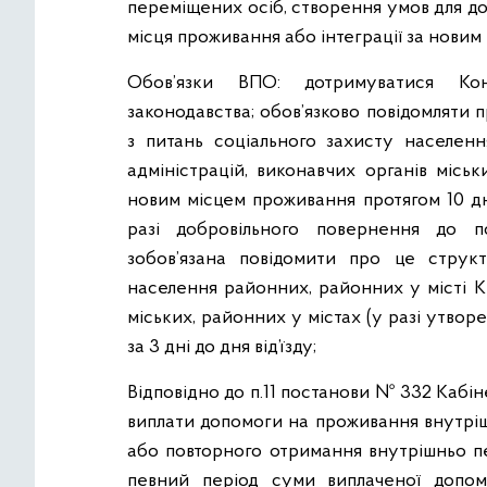
переміщених осіб, створення умов для д
місця проживання або інтеграції за новим
Обов’язки ВПО: дотримуватися Кон
законодавства; обов’язково повідомляти 
з питань соціального захисту населен
адміністрацій, виконавчих органів місь
новим місцем проживання протягом 10 дн
разі добровільного повернення до п
зобов’язана повідомити про це структ
населення районних, районних у місті К
міських, районних у містах (у разі утвор
за 3 дні до дня від’їзду;
Відповідно до п.11 постанови № 332 Кабіне
виплати допомоги на проживання внутрі
або повторного отримання внутрішньо 
певний період суми виплаченої допо