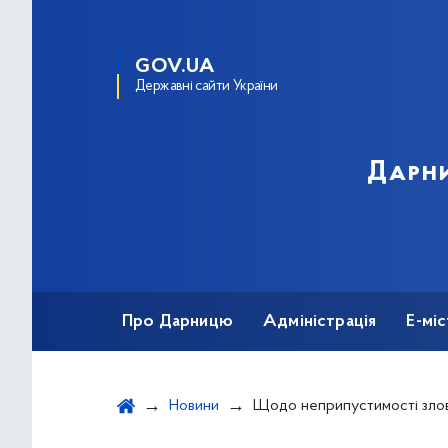
GOV.UA
Державні сайти України
Дарни
Про Дарницю
Адміністрація
Е-мі
Новини
Щодо неприпустимості зловжив