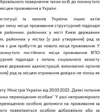
обровільного повернення таких осіб до покинутого
 місцем проживання в Україні.
ституції та законів України, інших актів
про зміну місця проживання структурний підрозділ
ня районних, районних у місті Києві державних
ких, районних у містах (у разі утворення) рад за
ів з дня прибуття до нового місця проживання. У
окинутого постійного місця проживання ВПО
урний підрозділ з питань соціального захисту
иєві державних адміністрацій, виконавчих органів
ення) рад за місцем отримання довідки не пізніш як
ту Міністрів України від 20.03.2022 ,,Деякі питання
шньо переміщеним особам” У разі неправомірного
переміщеною особою допомоги на проживання за
моги повертаються особою добровільно або за