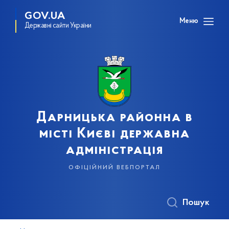
GOV.UA
Меню
Державні сайти України
Дарницька районна в
місті Києві державна
адміністрація
офіційний вебпортал
Пошук