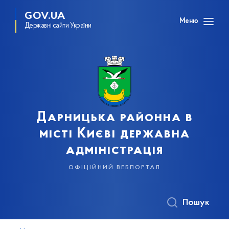
GOV.UA
Меню
Державні сайти України
Дарницька районна в
місті Києві державна
адміністрація
офіційний вебпортал
Пошук