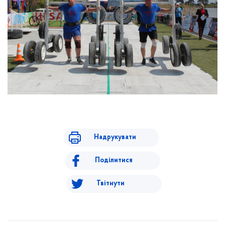
Надрукувати
Поділитися
Твітнути