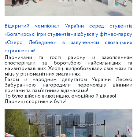
Відкритий чемпіонат України серед студентів
«Богатирські ігри студентів» відбувся у фітнес-парку
«Озеро Лебедине» із залученням словацьких
стронгменів!
Дарничани та гості району із захопленням
спостерігали за боротьбою найсильніших та
найвитриваліших. Хлопці випробовували свої м’язи та
міць у різноманітних змаганнях.
Разом із народним депутатом України Лесею
Забуранною нагородили переможців цінними
призами та пам’ятними відзнаками!
То було дійсно видовищно, емоційно й цікаво!
Дарниці спортивній бути!