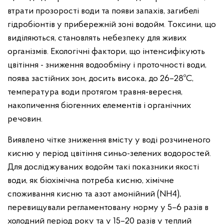
втрати прозорості води та появи запахів, загибелі
гідробіонтів у прибережній зоні водойм. Токсини, що
виділяються, становлять небезпеку для живих
організмів. Екологічні фактори, що інтенсифікують
цвітіння - зниження водообміну і проточності води,
поява застійних зон, досить висока, до 26–28ºС,
температура води протягом травня-вересня,
накопичення біогенних елементів і органічних
речовин.
Виявлено чітке зниження вмісту у воді розчиненого
кисню у період цвітіння синьо-зелених водоростей.
Для досліджуваних водойм такі показники якості
води, як біохімічна потреба кисню, хімічне
споживання кисню та азот амонійний (NH4),
перевищували регламентовану норму у 5–6 разів в
холодний період року та у 15–20 разів у теплий