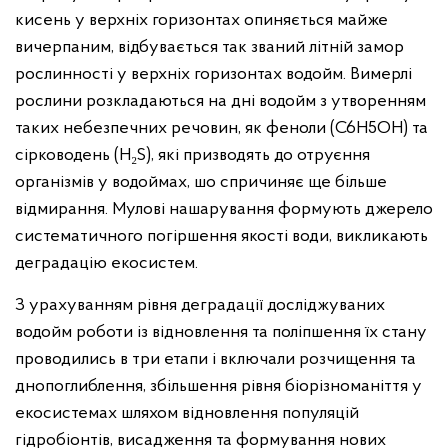
кисень у верхніх горизонтах опиняється майже
вичерпаним, відбувається так званий літній замор
рослинності у верхніх горизонтах водойм. Вимерлі
рослини розкладаються на дні водойм з утворенням
таких небезпечних речовин, як феноли (C6H5OH) та
сірководень (H₂S), які призводять до отруєння
організмів у водоймах, шо спричиняє ще більше
відмирання. Мулові нашарування формують джерело
систематичного погіршення якості води, викликають
деградацію екосистем.
З урахуванням рівня деградації досліджуваних
водойм роботи із відновлення та поліпшення їх стану
проводились в три етапи і включали розчищення та
днопоглиблення, збільшення рівня біорізноманіття у
екосистемах шляхом відновлення популяцій
гідробіонтів, висадження та формування нових