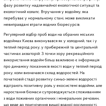
фазу розвитку надзвичайної екологічної ситуації та
екологічний колапс. Втручання у водойму, яка
перебуває у нормальному стані, може викликати
невиправдані втрати водних біоресурсів.
Регулярний відбір проб води на обраних міських
водоймах Києва виконувався як у холодний, так і у
теплий період року, у прибережній та центральній
частинах акваторій. З точки зору рекреаційного
використання водойм більш важливою є інформація
про динаміку показників якості води у теплий період
року, коли визначався склад водоростей. На
початковій стадії розвитку синьо-зелені водорості
відіграють позитивну роль у екосистемі водойми, але
наростання біомаси супроводжується споживанням
з води поживних органічних і мінеральних речовин,
що веде до пригнічення вищої водної рослинності,