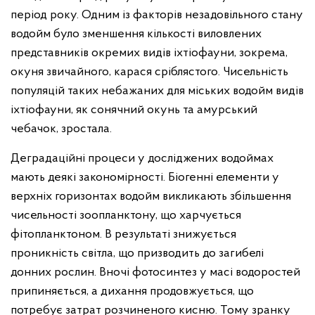
період року. Одним із факторів незадовільного стану
водойм було зменшення кількості виловлених
представників окремих видів іхтіофауни, зокрема,
окуня звичайного, карася сріблястого. Чисельність
популяцій таких небажаних для міських водойм видів
іхтіофауни, як сонячний окунь та амурський
чебачок, зростала.
Деградаційні процеси у досліджених водоймах
мають деякі закономірності. Біогенні елементи у
верхніх горизонтах водойм викликають збільшення
чисельності зоопланктону, що харчується
фітопланктоном. В результаті знижується
проникність світла, що призводить до загибелі
донних рослин. Вночі фотосинтез у масі водоростей
припиняється, а дихання продовжується, що
потребує затрат розчиненого кисню. Тому зранку