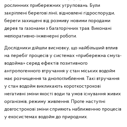
рослинних прибережних угруповань. Були
закріплені берегові лінії, відновлені гідроспоруди,
береги захищені від розмиву новими породами
дерев та газонами з багаторічних трав. Виконані
меліоративно-інженерні роботи.
Дослідники дійшли висновку, що найбільший вплив
на перебіг процесів у системах «прибережна смуга-
водойма» серед ефектів позитивного
антропогенного втручання у стан міських водойм
має розчищення та днопоглиблення. Такі втручання
у стан водойм викликають короткострокові
негативні зміни якості води та умов існування живих
організмів, режиму живлення. Проте наступні
довгострокові зміни сприяють наближенню процесів
у екосистемах водойм до природних.