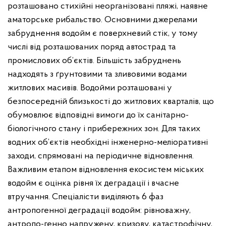
розташовано стихійні неорганізовані пляжі, наявне
аматорське рибальство. Основними джерелами
забруднення водойм є поверхневий стік, у тому
числі від розташованих поряд автострад та
промислових об’єктів. Більшість забруднень
надходять з ґрунтовими та зливовими водами
житлових масивів. Водойми розташовані у
безпосередній близькості до житлових кварталів, що
обумовлює відповідні вимоги до їх санітарно-
біологічного стану і прибережних зон. Для таких
водних об’єктів необхідні інженерно-меліоративні
заходи, спрямовані на періодичне відновлення.
Важливим етапом відновлення екосистем міських
водойм є оцінка рівня їх деградації і вчасне
втручання. Спеціалісти виділяють 6 фаз
антропогенної деградації водойм: рівноважну,
антропо-генно напружену, кризову, катастрофічну,