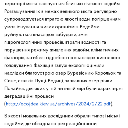
території міста налічується близько п’ятисот водойм.
Розташування їх в межах великого міста регулярно
супроводжується втратою якості води, погіршенням
умов існування живих організмів. Водойми
руйнуються внаслідок забудови, змін
гідрогеологічних процесів, втрати водності та
порушення режиму живлення водойм, кліматичних
факторів, загибелі гідробіонтів внаслідок кисневого
голодування. Фахівці в галузі екології оцінили
наслідки благоустрою озер Буревісник-Корольок та
Синє, ставків Пущі-Водиці, заплавних озер річки
Почайна, для яких у тій чи іншій мірі були характерні
деградаційні процеси
(
http://ecoj.dea.kiev.ua/archives/2024/2/22.pdf
).
В якості модельних дослідники обрали типові міські
водойми, де обладнано рекреаційні зони,