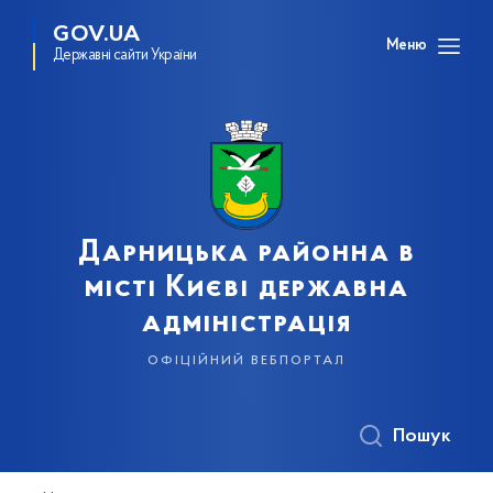
GOV.UA
Меню
Державні сайти України
Дарницька районна в
місті Києві державна
адміністрація
офіційний вебпортал
Пошук