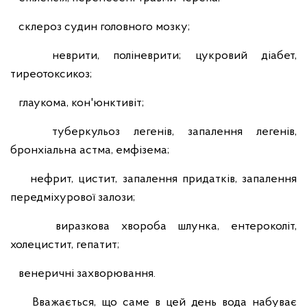
склероз судин головного мозку;
неврити, поліневрити; цукровий діабет,
тиреотоксикоз;
глаукома, кон'юнктивіт;
туберкульоз легенів, запалення легенів,
бронхіальна астма, емфізема;
нефрит, цистит, запалення придатків, запалення
передміхурової залози;
виразкова хвороба шлунка, ентероколіт,
холецистит, гепатит;
венеричні захворювання.
Вважається, що саме в цей день вода набуває