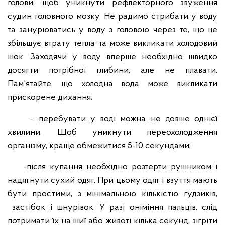
голови, щоб уникнути рефлекторного звуження
судин головного мозку. Не радимо стрибати у воду
та занурюватись у воду з головою через те, що це
збільшує втрату тепла та може викликати холодовий
шок. Заходячи у воду вперше необхідно швидко
досягти потрібної глибини, але не плавати.
Пам'ятайте, що холодна вода може викликати
прискорене дихання;
- перебувати у воді можна не довше однієї
хвилини. Щоб ​​уникнути переохолодження
організму, краще обмежитися 5-10 секундами;
-після купання необхідно розтерти рушником і
надягнути сухий одяг. При цьому одяг і взуття мають
бути простими, з мінімальною кількістю гудзиків,
застібок і шнурівок. У разі оніміння пальців, слід
потримати їх на шиї або животі кілька секунд, зігріти