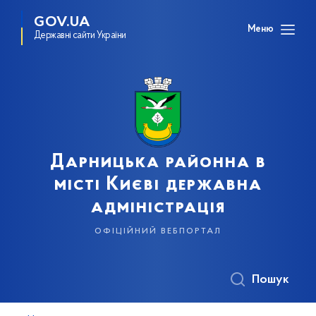
GOV.UA
Меню
Державні сайти України
Дарницька районна в
місті Києві державна
адміністрація
офіційний вебпортал
Пошук