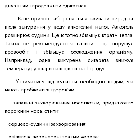
диханням і продовжити одягатися.
Категорично забороняється вживати перед та
після занурення у воду алкогольні напої. Алкоголь
розширює судини. Це істотно збільшує втрату тепла.
Також не рекомендується палити - це порушує
кровообіг і збільшує охолодження організму.
Наприклад, одна викурена сигарета знижує
температуру шкіри пальців ніг на 1 градус.
Утриматися від купання необхідно людям, які
мають проблеми зі здоров'ям:
запальні захворювання носоглотки, придаткових
порожнин носа, отити;
серцево-судинні захворювання;
епілепсія, перенесені травми черепа;