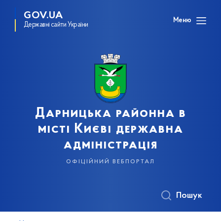
GOV.UA
Меню
Державні сайти України
Дарницька районна в
місті Києві державна
адміністрація
офіційний вебпортал
Пошук