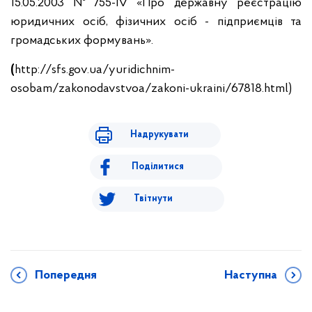
15.05.2003 №755-ІV «Про державну реєстрацію
юридичних осіб, фізичних осіб - підприємців та
громадських формувань».
(
http://sfs.gov.ua/yuridichnim-
osobam/zakonodavstvoa/zakoni-ukraini/67818.html)
Надрукувати
Поділитися
Твітнути
Попередня
Наступна