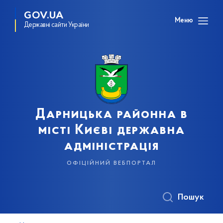
GOV.UA
Меню
Державні сайти України
Дарницька районна в
місті Києві державна
адміністрація
офіційний вебпортал
Пошук