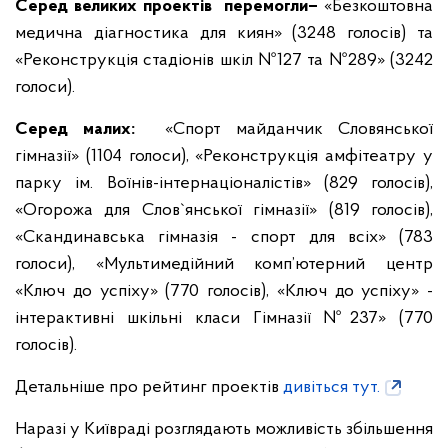
Серед великих проектів
перемогли
–
«Безкоштовна
медична діагностика для киян» (3248 голосів) та
«Реконструкція стадіонів шкіл №127 та №289» (3242
голоси).
Серед малих:
«Спорт майданчик Словянської
гімназії» (1104 голоси), «Реконструкція амфітеатру у
парку ім. Воїнів-інтернаціоналістів» (829 голосів),
«Огорожа для Слов`янської гімназії» (819 голосів),
«Скандинавська гімназія - спорт для всіх» (783
голоси), «Мультимедійний комп’ютерний центр
«Ключ до успіху» (770 голосів), «Ключ до успіху» -
інтерактивні шкільні класи Гімназії №237» (770
голосів).
Детальніше про рейтинг проектів
дивіться тут.
Наразі у Київраді розглядають можливість збільшення