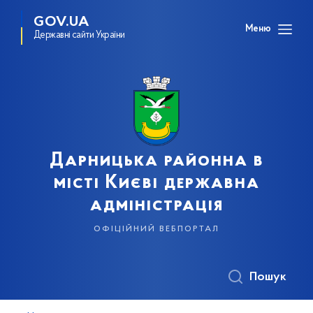
GOV.UA
Меню
Державні сайти України
Дарницька районна в
місті Києві державна
адміністрація
офіційний вебпортал
Пошук