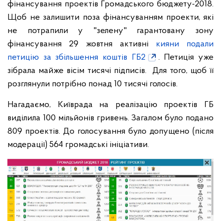
фінансування проектів Громадського бюджету-2018.
Щоб не залишити поза фінансуванням проекти, які
не потрапили у "зелену" гарантовану зону
фінансування 29 жовтня активні
кияни подали
петицію за збільшення коштів ГБ2
. Петиція уже
зібрала майже вісім тисячі підписів. Для того, щоб її
розглянули потрібно понад 10 тисячі голосів.
Нагадаємо, Київрада на реалізацію проектів ГБ
виділила 100 мільйонів гривень. Загалом було подано
809 проектів. До голосування було допущено (після
модерації) 564 громадські ініціативи.