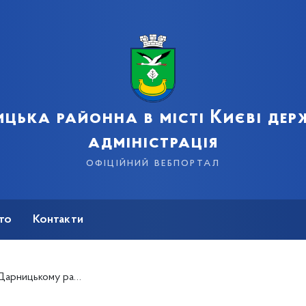
цька районна в місті Києві де
адміністрація
офіційний вебпортал
сто
Контакти
арницькому районі