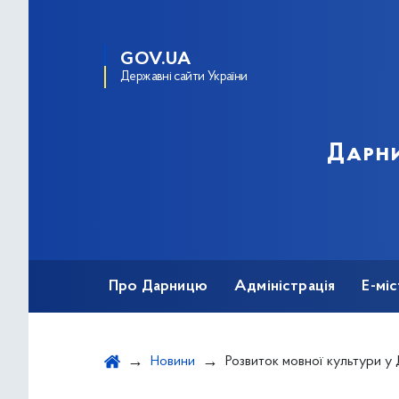
GOV.UA
Державні сайти України
Дарни
Про Дарницю
Адміністрація
Е-мі
Новини
Розвиток мовної культури у Д