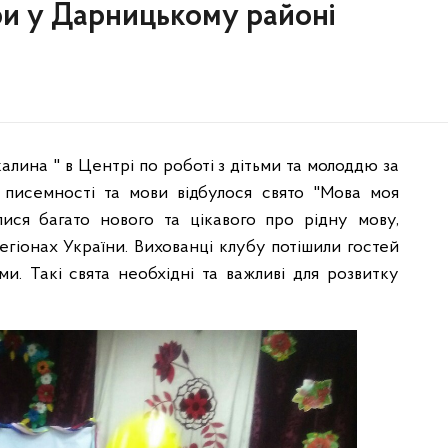
ри у Дарницькому районі
алина " в Центрі по роботі з дітьми та молоддю за
 писемності та мови відбулося свято "Мова моя
лися багато нового та цікавого про рідну мову,
регіонах України. Вихованці клубу потішили гостей
ми. Такі свята необхідні та важливі для розвитку