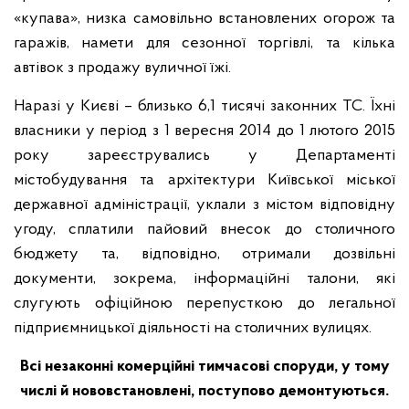
«купава», низка самовільно встановлених огорож та
гаражів, намети для сезонної торгівлі, та кілька
автівок з продажу вуличної їжі.
Наразі у Києві – близько 6,1 тисячі законних ТС. Їхні
власники у період з 1 вересня 2014 до 1 лютого 2015
року зареєструвались у Департаменті
містобудування та архітектури Київської міської
державної адміністрації, уклали з містом відповідну
угоду, сплатили пайовий внесок до столичного
бюджету та, відповідно, отримали дозвільні
документи, зокрема, інформаційні талони, які
слугують офіційною перепусткою до легальної
підприємницької діяльності на столичних вулицях.
Всі незаконні комерційні тимчасові споруди, у тому
чис
л
і й нововстановлені, поступово демонтуються.