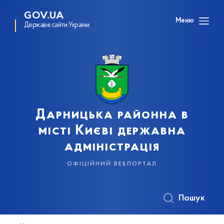
GOV.UA
Меню
Державні сайти України
Дарницька районна в
місті Києві державна
адміністрація
офіційний вебпортал
Пошук