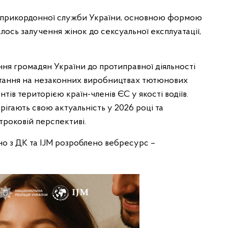
ї прикордонної служби України, основною формою
лось залучення жінок до сексуальної експлуатації,
ння громадян України до протиправної діяльності
стання на незаконних виробництвах тютюнових
тів територією країн-членів ЄС у якості водіїв.
рігають свою актуальність у 2026 році та
роковій перспективі.
о з ДК та IJM розроблено вебресурс –