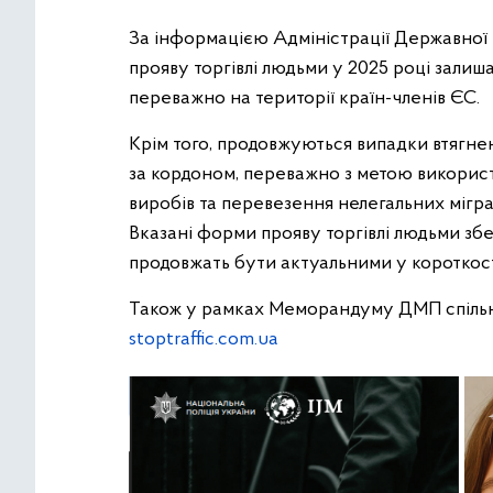
За інформацією Адміністрації Державно
прояву торгівлі людьми у 2025 році залиша
переважно на території країн-членів ЄС.
Крім того, продовжуються випадки втягне
за кордоном, переважно з метою викори
виробів та перевезення нелегальних мігран
Вказані форми прояву торгівлі людьми збе
продовжать бути актуальними у короткост
Також у рамках Меморандуму ДМП спільн
stoptraffic.com.ua