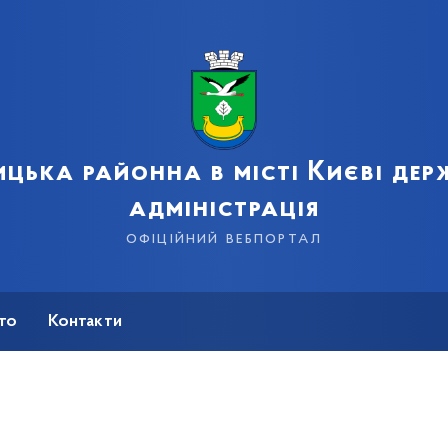
цька районна в місті Києві де
адміністрація
офіційний вебпортал
сто
Контакти