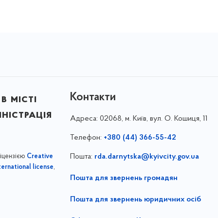
Контакти
в місті
ністрація
Адреса:
02068, м. Київ, вул. О. Кошиця, 11
Телефон:
+380 (44) 366-55-42
ліцензією
Пошта:
rda.darnytska@kyivcity.gov.ua
Creative
,
ernational license
Пошта для звернень громадян
Пошта для звернень юридичних осіб