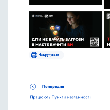
Надрукувати
Попередня
Працюють Пункти незламності.