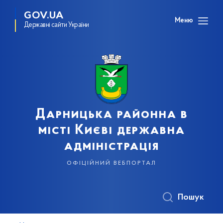
GOV.UA
Меню
Державні сайти України
Дарницька районна в
місті Києві державна
адміністрація
офіційний вебпортал
Пошук