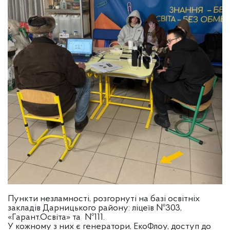
Пункти незламності, розгорнуті на базі освітніх
закладів Дарницького району: ліцеїв №303,
«Гарант.Освіта» та №111.
У кожному з них є генератори, ЕкоФлоу, доступ до