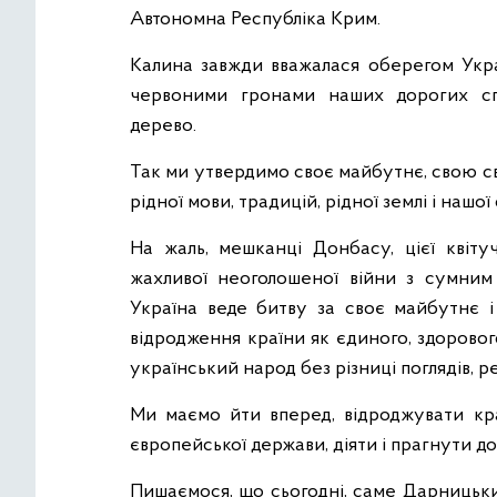
Автономна Республіка Крим.
Калина завжди вважалася оберегом Украї
червоними гронами наших дорогих спі
дерево.
Так ми утвердимо своє майбутнє, свою св
рідної мови, традицій, рідної землі і нашої
На жаль, мешканці Донбасу, цієї квіту
жахливої неоголошеної війни з сумним 
Україна веде битву за своє майбутнє і
відродження країни як єдиного, здоровог
український народ без різниці поглядів, р
Ми маємо йти вперед, відроджувати кра
європейської держави, діяти і прагнути д
Пишаємося, що сьогодні, саме Дарницьк