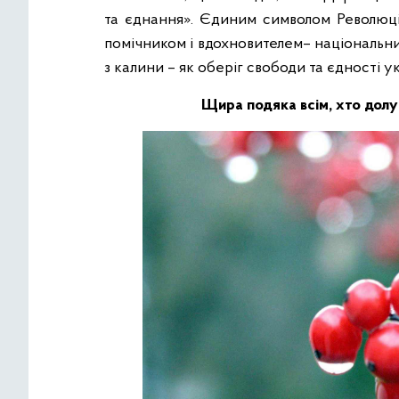
та єднання». Єдиним символом Революці
помічником і вдохновителем– національн
з калини – як оберіг свободи та єдності у
Щ
ира подяка всім, хто долу