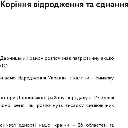
Коріння відродження та єднання
и, Дарницький район розпочинає патріотичну акцію
АТО.
чинаємо відродження України з калини – символу
лонтери Дарницького району передадуть 27 кущів
дної землі, які розпочнуть висадку символічних
имвол єдності нашої країни – 26 областей та