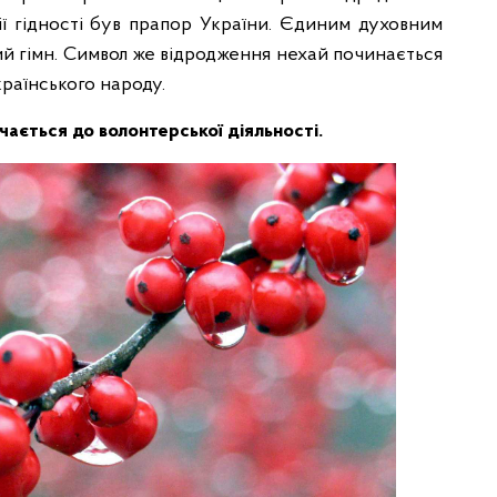
ї гідності був прапор України. Єдиним духовним
ий гімн. Символ же відродження нехай починається
країнського народу.
чається до волонтерської діяльності.