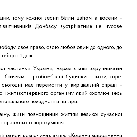
ни, тому кожної весни білим цвітом, а восени –
ввітчизників Донбасу зустрічатиме це чудове
ободу, своє право, свою любов один до одного, до
 соборної долі.
чої частинки України, наразі стали заручниками
обличчям – розбомблені будинки, сльози, горе.
 сьогодні має перемогти у вирішальній справі –
о і життєствердного організму, який охоплює весь
егіонального походження чи віри.
їну, жити повноцінним життям великої сучасної
о справжнього порозуміння.
ий район розпочинає акцію «Коріння відродження