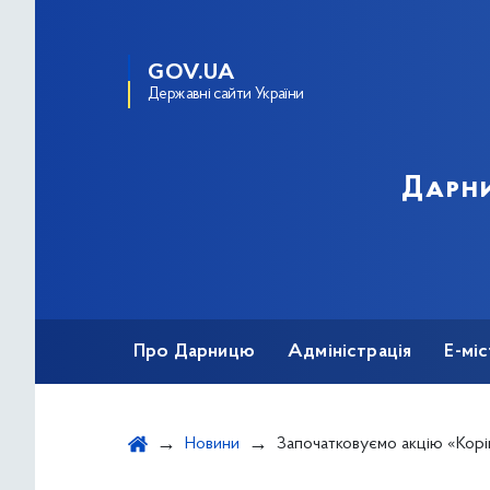
GOV.UA
Державні сайти України
Дарни
Про Дарницю
Адміністрація
Е-мі
Новини
Започатковуємо акцію «Коріння відродження та єдн