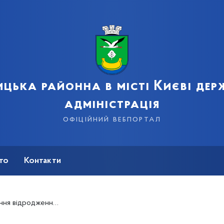
цька районна в місті Києві де
адміністрація
офіційний вебпортал
сто
Контакти
ання» у зоні проведення АТО