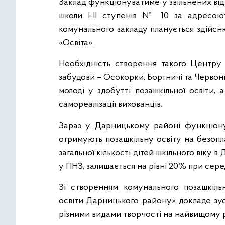
Заклад функціонуватиме у звільнених від
школи I-II ступенів № 10 за адресою:
комунального закладу планується здійсн
«Освіта».
Необхідність створення такого Центру 
забудови – Осокорки, Бортничі та Червон
молоді у здобутті позашкільної освіти,
самореалізації вихованців.
Зараз у Дарницькому районі функціону
отримують позашкільну освіту на безопл
загальної кількості дітей шкільного віку в
у ПНЗ, залишається на рівні 20% при сере
Зі створенням
комунального позашкіль
освіти Дарницького району» докладе зус
різними видами творчості на найвищому р