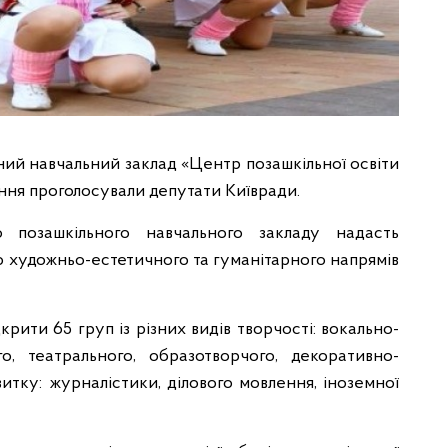
ний навчальний заклад «Центр позашкільної освіти
ння проголосували депутати Київради.
 позашкільного навчального закладу надасть
ю художньо-естетичного та гуманітарного напрямів
рити 65 груп із різних видів творчості: вокально-
о, театрального, образотворчого, декоративно-
итку: журналістики, ділового мовлення, іноземної