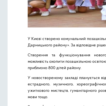
У Києві створено комунальний позашкіль
Дарницького району». За відповідне ріше
Створення та функціонування нового
можливість охопити позашкільною освіто
приблизно 800 дітей району.
У новоствореному закладі планується відк
естрадного, музичного, хореографічног
ужиткового мистецтв, гуманітарного розв
мови тощо.