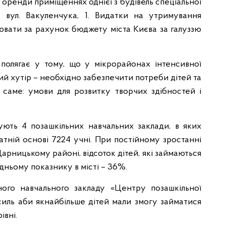
 оренди приміщеннях однієї з будівель спеціальної
 вул. Вакуленчука, 1. Видатки на утримування
ювати за рахунок бюджету міста Києва за галуззю
полягає у тому, що у мікрорайонах інтенсивної
ий хутір – необхідно забезпечити потреби дітей та
 а саме: умови для розвитку творчих здібностей і
ють 4 позашкільних навчальних заклади, в яких
атній основі 7224 учні. При постійному зростанні
 Дарницькому районі, відсоток дітей, які займаються
дньому показнику в місті – 36%.
ного навчального закладу «Центру позашкільної
иль аби якнайбільше дітей мали змогу займатися
івні.