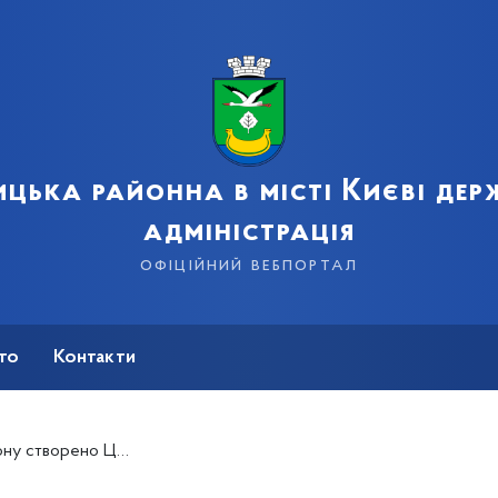
цька районна в місті Києві де
адміністрація
офіційний вебпортал
сто
Контакти
нтр позашкільної освіти