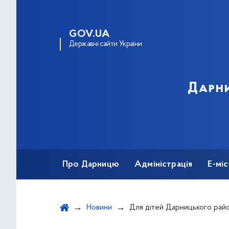
GOV.UA
Державні сайти України
Дарни
Про Дарницю
Адміністрація
Е-мі
Новини
Для дітей Дарницького району створено Це