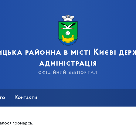
цька районна в місті Києві де
адміністрація
офіційний вебпортал
сто
Контакти
 перейменування 4-х вулиць столиці