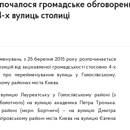
озпочалося громадське обговорен
-х вулиць столиці
йменувань, з 25 березня 2015 року розпочинається
озицій від зацікавленої громадськості стосовно 4-х
и про перейменування вулиць у Голосіївському,
ому районах міста Києва.
вулицю Лауреатську у Голосіївському районі (з
аболотного) на вулицю академіка Петра Тронька;
районі (мкрн. Бортничі) – на вулицю Дмитра
іпровському районі міста Києва на вулицю Євгена