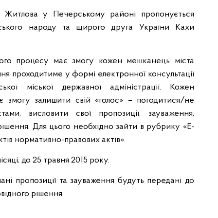
ю Житлова у Печерському районі пропонується
нського народу та щирого друга України Кахи
вого процесу має змогу кожен мешканець міста
ння проходитиме у формі електронної консультації
ської міської державної адміністрації. Кожен
є змогу залишити свій «голос» – погодитися/не
ами, висловити свої пропозиції, зауваження,
шення. Для цього необхідно зайти в рубрику «Е-
тів нормативно-правових актів».
яці, до 25 травня 2015 року.
ані пропозиції та зауваження будуть передані до
овідного рішення.