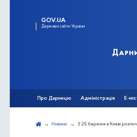
GOV.UA
Державні сайти України
Дарни
Про Дарницю
Адміністрація
Е-мі
Новини
З 25 березня в Києві розпочалося громадське обговорення щодо