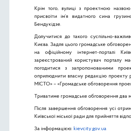
Крім того, вулиці з проектною назво
присвоїти ім’я видатного сина грузи
Бендукідзе.
Долучитися до такого суспільно-важли
Києва. Задля цього громадське обговоре
на офіційному інтернет-порталі Київ
зареєстрований користувач порталу ма
погодитися з запропонованими проект
оприлюднити власну редакцію проекту рі
МІСТО» – «Громадське обговорення проек
Триватиме громадське обговорення два міс
Після завершення обговорення усі отрим
Київської міської ради для прийняття відп
За інформацією:
kievcity.gov.ua