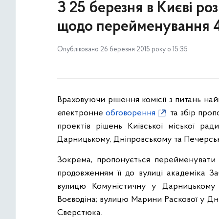
З 25 березня в Києві р
щодо перейменування 4
Опубліковано 26 березня 2015 року о 15:35
Враховуючи рішення комісії з питань на
електронне
обговорення
та збір проп
проектів рішень Київської міської рад
Дарницькому, Дніпровському та Печерськ
Зокрема, пропонується перейменувати 
продовженням її до вулиці академіка З
вулицю Комуністичну у Дарницькому 
Воєводіна; вулицю Марини Раскової у Дн
Сверстюка.