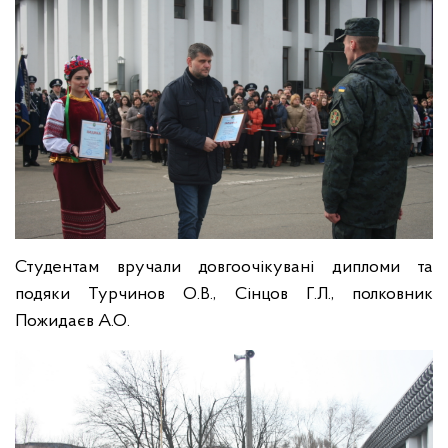
Студентам вручали довгоочікувані дипломи та
подяки Турчинов О.В., Сінцов Г.Л., полковник
Пожидаєв А.О.