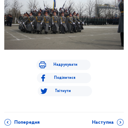
Надрукувати
Поділитися
Твітнути
Попередня
Наступна