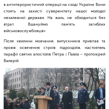
в антитерористичній операції на сході України. Вони
стоять на захисті суверенітету нашої молодої
незалежної держави. На жаль, не обходиться без
втрат. Вшануймо пам’ять загиблих
військовослужбовців».
Після хвилини мовчання, випускників привітав та
провів освячення строїв підрозділів, настоятель
парафії святих апостолів Петра і Павла – протоієрей
Валерій.