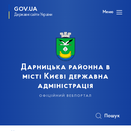
GOV.UA
Меню
Державні сайти України
Дарницька районна в
місті Києві державна
адміністрація
офіційний вебпортал
Пошук