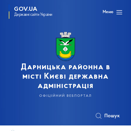
GOV.UA
Меню
Державні сайти України
Дарницька районна в
місті Києві державна
адміністрація
офіційний вебпортал
Пошук