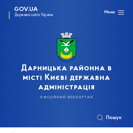
GOV.UA
Меню
Державні сайти України
Дарницька районна в
місті Києві державна
адміністрація
офіційний вебпортал
Пошук