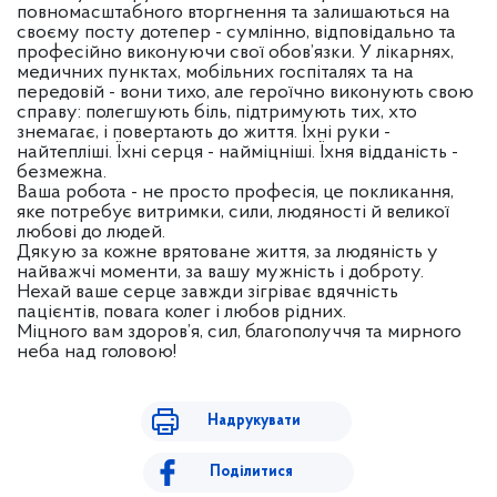
повномасштабного вторгнення та залишаються на
своєму посту дотепер - сумлінно, відповідально та
професійно виконуючи свої обов’язки. У лікарнях,
медичних пунктах, мобільних госпіталях та на
передовій - вони тихо, але героїчно виконують свою
справу: полегшують біль, підтримують тих, хто
знемагає, і повертають до життя. Їхні руки -
найтепліші. Їхні серця - найміцніші. Їхня відданість -
безмежна.
Ваша робота - не просто професія, це покликання,
яке потребує витримки, сили, людяності й великої
любові до людей.
Дякую за кожне врятоване життя, за людяність у
найважчі моменти, за вашу мужність і доброту.
Нехай ваше серце завжди зігріває вдячність
пацієнтів, повага колег і любов рідних.
Міцного вам здоров’я, сил, благополуччя та мирного
неба над головою!
Надрукувати
Поділитися