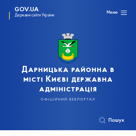
GOV.UA
Меню
Державні сайти України
Дарницька районна в
місті Києві державна
адміністрація
офіційний вебпортал
Пошук