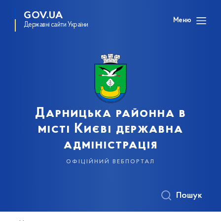
GOV.UA
Меню
Державні сайти України
Дарницька районна в
місті Києві державна
адміністрація
офіційний вебпортал
Пошук