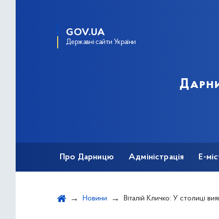
GOV.UA
Державні сайти України
Дарни
Про Дарницю
Адміністрація
Е-мі
Новини
Віталій Кличко: У столиці виявили за минулу добу 1121 хворого