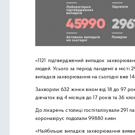
«1121 підтверджений випадок захворюван
людей. Усього за період пандемії в місті 
випадків захворювання на сьогодні вже 148
Захворіли: 632 жінки віком від 18 до 97 рок
дівчаток від 4 місяців до 17 років та 36 хлоп
До лікарень столиці госпіталізували 291 
коронавірус подолали 99880 киян.
«Найбільше випадків захворювання вияв