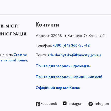
Контакти
в місті
ністрація
Адреса:
02068, м. Київ, вул. О. Кошиця, 11
Телефон:
+380 (44) 366-55-42
ліцензією
Пошта:
rda.darnytska@kyivcity.gov.ua
Creative
,
ernational license
Пошта для звернень громадян
Пошта для звернень юридичних осіб
Офіційний портал Києва
Facebook
Instagram
Telegram