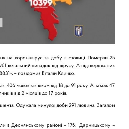
ня на коронавірус за добу в столиці. Померли 25
2961 летальний випадок від вірусу. А підтверджених
831», – повідомив Віталій Кличко.
ів, 406 чоловіків віком від 18 до 91 року. А також 47
чиків від 2 місяців до 17 років.
пацієнта. Одужала минулої доби 291 людина. Загалом
или в Деснянському районі – 175, Дарницькому –