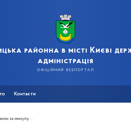
цька районна в місті Києві де
адміністрація
офіційний вебпортал
сто
Контакти
 на коронавірус. 25 людей померли