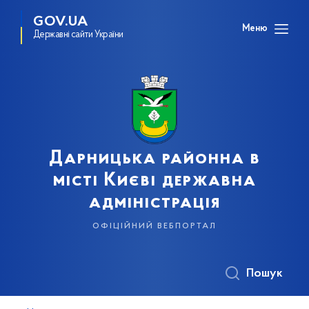
GOV.UA
Меню
Державні сайти України
Дарницька районна в
місті Києві державна
адміністрація
офіційний вебпортал
Пошук