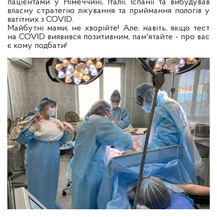
пацієнтами у Німеччині, Італії, Іспанії та вибудував
власну стратегію лікування та приймання пологів у
вагітних з COVID.
Майбутні мами, не хворійте! Але, навіть, якщо тест
на COVID виявився позитивним, пам'ятайте - про вас
є кому подбати!