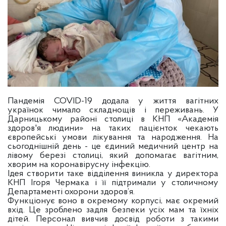
Пандемія COVID-19 додала у життя вагітних
українок чимало складнощів і переживань. У
Дарницькому районі столиці в КНП «Академія
здоров'я людини» на таких пацієнток чекають
європейські умови лікування та народження. На
сьогоднішній день - це єдиний медичний центр на
лівому березі столиці, який допомагає вагітним,
хворим на коронавірусну інфекцію.
Ідея створити таке відділення виникла у директора
КНП Ігоря Чермака і її підтримали у столичному
Департаменті охорони здоров’я.
Функціонує воно в окремому корпусі, має окремий
вхід. Це зроблено задля безпеки усіх мам та їхніх
дітей. Персонал вивчив досвід роботи з такими