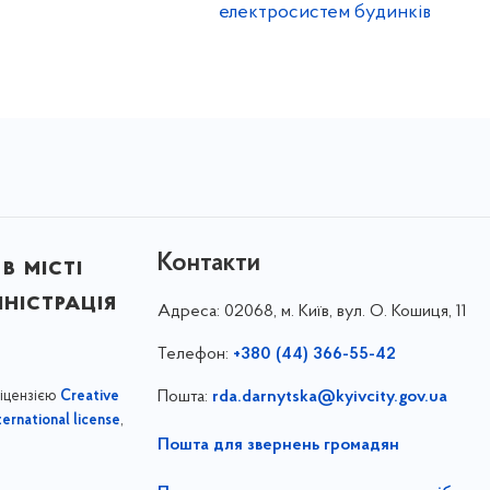
електросистем будинків
Контакти
в місті
ністрація
Адреса:
02068, м. Київ, вул. О. Кошиця, 11
Телефон:
+380 (44) 366-55-42
ліцензією
Пошта:
rda.darnytska@kyivcity.gov.ua
Creative
,
ernational license
Пошта для звернень громадян