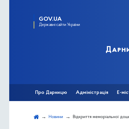
GOV.UA
Державні сайти України
Дарни
Про Дарницю
Адміністрація
Е-мі
Новини
Відкриття меморіальної дошки за