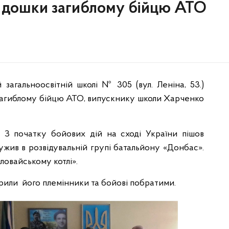
ї дошки загиблому бійцю АТО
 загальноосвітній школі № 305 (вул. Леніна, 53.)
 загиблому бійцю АТО, випускнику школи Харченко
і. З початку бойових дій на сході України пішов
ужив в розвідувальній групі батальйону «Донбас».
ловайському котлі».
рили його племінники та бойові побратими.