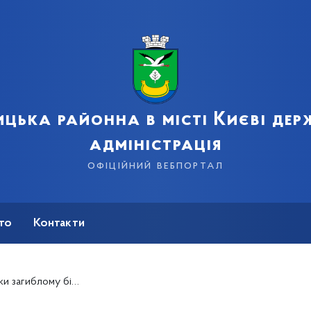
цька районна в місті Києві де
адміністрація
офіційний вебпортал
сто
Контакти
гиблому бійцю АТО