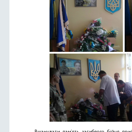
Вшанувати пам’ять загиблого бійця прий