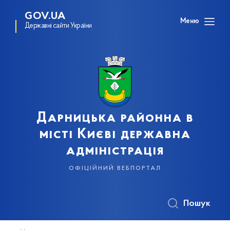
GOV.UA
Меню
Державні сайти України
Дарницька районна в
місті Києві державна
адміністрація
офіційний вебпортал
Пошук