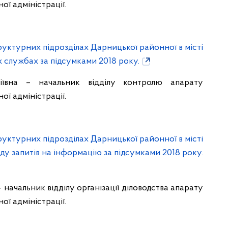
ої адміністрації.
руктурних підрозділах Дарницької районної в місті
х службах за підсумками 2018 року.
ївна – начальник відділу контролю апарату
ої адміністрації.
руктурних підрозділах Дарницької районної в місті
яду запитів на інформацію за підсумками 2018 року.
начальник відділу організації діловодства апарату
ої адміністрації.