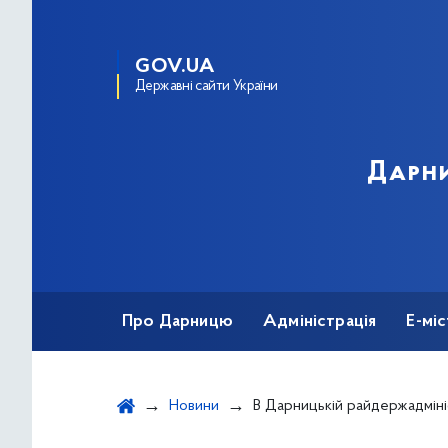
GOV.UA
Державні сайти України
Дарни
Про Дарницю
Адміністрація
Е-мі
Новини
В Дарницькій райдержадміністрації відбулас