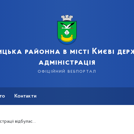
цька районна в місті Києві де
адміністрація
офіційний вебпортал
сто
Контакти
ь чергова апаратна нарада