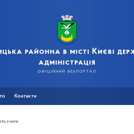
цька районна в місті Києві де
адміністрація
офіційний вебпортал
сто
Контакти
ь з ночі