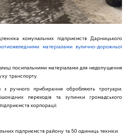
цтехніка комунальних підприємств Дарницького
отиожеледними матеріалами вулично-дорожньої
столиці посипальними матеріалами для недопущення
уху транспорту.
и з ручного прибирання обробляють тротуари,
ішохідних переходів та зупинки громадського
 підприємств корпорації.
льних підприємств району та 50 одиниць техніки.