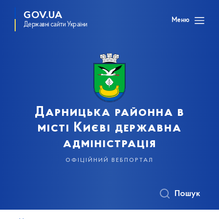
GOV.UA
Меню
Державні сайти України
Дарницька районна в
місті Києві державна
адміністрація
офіційний вебпортал
Пошук