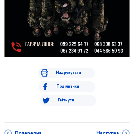
Надрукувати
Поділитися
Твітнути
Попередня
Наступна