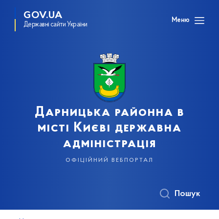
GOV.UA
Меню
Державні сайти України
Дарницька районна в
місті Києві державна
адміністрація
офіційний вебпортал
Пошук