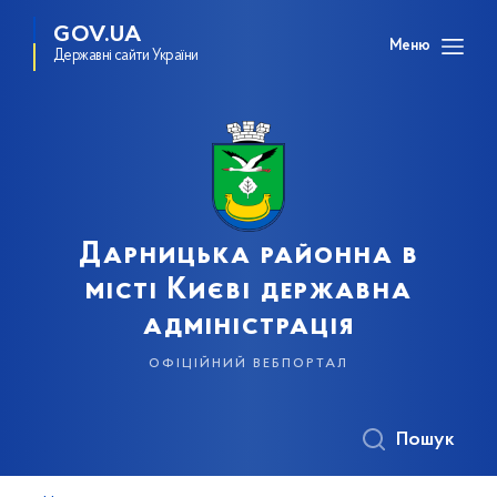
GOV.UA
Меню
Державні сайти України
Дарницька районна в
місті Києві державна
адміністрація
офіційний вебпортал
Пошук