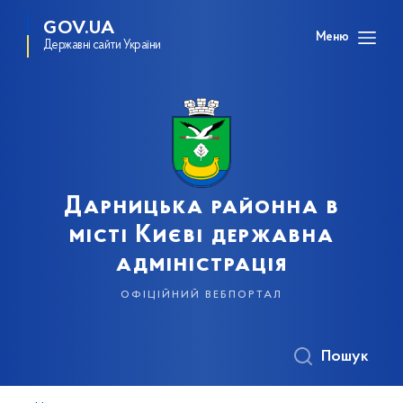
GOV.UA
Меню
Державні сайти України
Дарницька районна в
місті Києві державна
адміністрація
офіційний вебпортал
Пошук