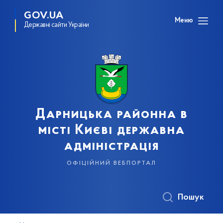
GOV.UA
Меню
Державні сайти України
Дарницька районна в
місті Києві державна
адміністрація
офіційний вебпортал
Пошук