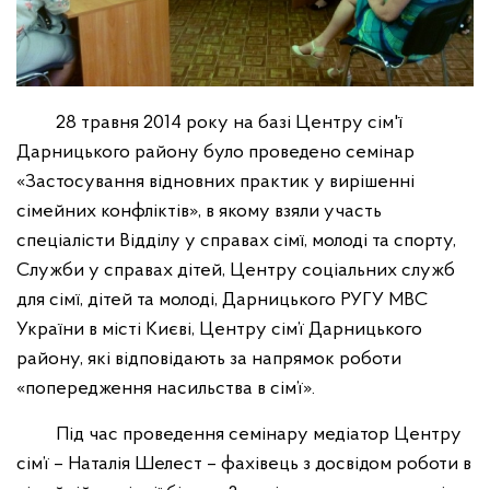
28 травня 2014 року на базі Центру сім'ї
Дарницького району було проведено семінар
«Застосування відновних практик у вирішенні
сімейних конфліктів», в якому взяли участь
спеціалісти Відділу у справах сімї, молоді та спорту,
Служби у справах дітей, Центру соціальних служб
для сімї, дітей та молоді, Дарницького РУГУ МВС
України в місті Києві, Центру сім’ї Дарницького
району, які відповідають за напрямок роботи
«попередження насильства в сім’ї».
Під час проведення семінару медіатор Центру
сім’ї – Наталія Шелест – фахівець з досвідом роботи в