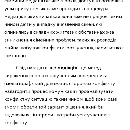
сімейній медіації більше 3 років, доступно розповіла
усім присутнім, як саме проходить процедура
медіації, в яких випадках вона вже не працює, яким
чином діяти у випадку виявлення сімей, які
опинились в складних життєвих обставинах з-за
виникнення сімейних проблем, таких як розподіл
майна, побутові конфлікти, розлучення, насильство в
сім’ї тощо.
Слід нагадати, що
медіація
- це метод
вирішення спорів із залученням посередника
(медіатора), який допомагає сторонам конфлікту
налагодити процес комунікації і проаналізувати
конфліктну ситуацію таким чином, щоб вони самі
змогли обрати той варіант рішення, який би
задовольняв інтереси і потреби усіх учасників
конфлікту.