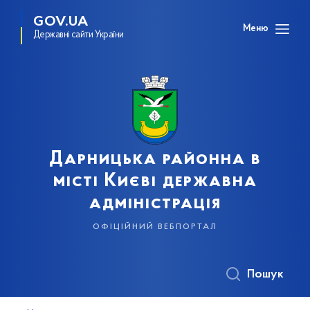
GOV.UA
Меню
Державні сайти України
Дарницька районна в
місті Києві державна
адміністрація
офіційний вебпортал
Пошук