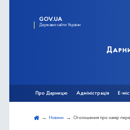
GOV.UA
Державні сайти України
Дарни
Про Дарницю
Адміністрація
Е-мі
Новини
Оголошення про намір передати в оренду об’єкти, що належать до комунальної власності територіальної громади міста Києва Оре