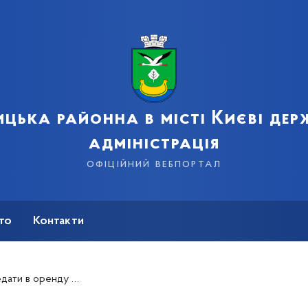
цька районна в місті Києві де
адміністрація
офіційний вебпортал
сто
Контакти
ндодавець - Дарницька районна в місті Києві державна адміністрація