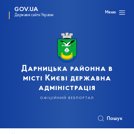
GOV.UA
Меню
Державні сайти України
Дарницька районна в
місті Києві державна
адміністрація
офіційний вебпортал
Пошук