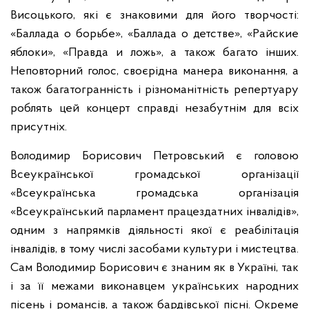
Висоцького, які є знаковими для його творчості:
«Баллада о борьбе», «Баллада о детстве», «Райские
яблоки», «Правда и ложь», а також багато інших.
Неповторний голос, своєрідна манера виконання, а
також багатогранність і різноманітність репертуару
роблять цей концерт справді незабутнім для всіх
присутніх.
Володимир Борисович Петровський є головою
Всеукраїнської громадської організації
«Всеукраїнська громадська організація
«Всеукраїнський парламент працездатних інвалідів»,
одним з напрямків діяльності якої є реабілітація
інвалідів, в тому числі засобами культури і мистецтва.
Сам Володимир Борисович є знаним як в Україні, так
і за її межами виконавцем українських народних
пісень і романсів, а також бардівської пісні. Окреме