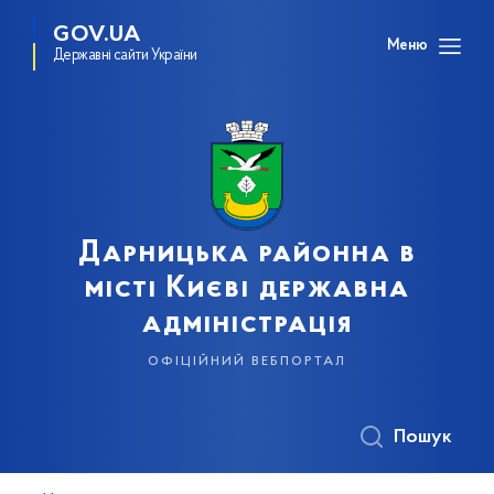
GOV.UA
Меню
Державні сайти України
Дарницька районна в
місті Києві державна
адміністрація
офіційний вебпортал
Пошук