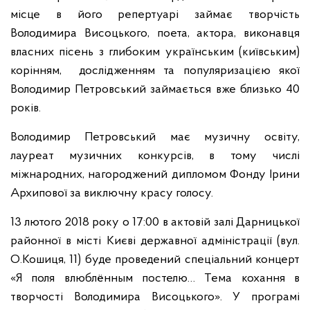
місце в його репертуарі займає творчість
Володимира Висоцького, поета, актора, виконавця
власних пісень з глибоким українським (київським)
корінням, дослідженням та популяризацією якої
Володимир Петровський займається вже близько 40
років.
Володимир Петровський має музичну освіту,
лауреат музичних конкурсів, в тому числі
міжнародних, нагороджений дипломом Фонду Ірини
Архипової за виключну красу голосу.
13 лютого 2018 року о 17:00 в актовій залі Дарницької
районної в місті Києві державної адміністрації (вул.
О.Кошиця, 11) буде проведений спеціальний концерт
«Я поля влюблённым постелю… Тема кохання в
творчості Володимира Висоцького». У програмі