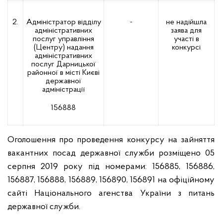
2.
Адміністратор відділу
-
не надійшла
адміністративних
заява для
послуг управління
участі в
(Центру) надання
конкурсі
адміністративних
послуг Дарницької
районної в місті Києві
державної
адміністрації
156888
Оголошення про проведення конкурсу на зайняття
вакантних посад державної служби розміщено 05
серпня 2019 року під номерами: 156885, 156886,
156887, 156888, 156889, 156890, 156891 на офіційному
сайті Національного агенства України з питань
державної служби.