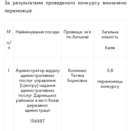
За результатами проведеного конкурсу визначено
переможців:
№
Найменування посади
Прізвище, ім’я
Загальна
по батькові
кількість
п/
п
балів
1.
Адміністратор відділу
Козленко
5,8
адміністративних
Тетяна
послуг управління
Борисівна
переможець
(Центру) надання
конкурсу
адміністративних
послуг Дарницької
районної в місті Києві
державної
адміністрації
156887