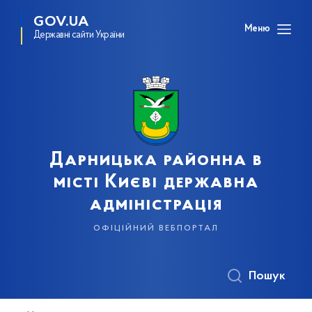
GOV.UA
Меню
Державні сайти України
Дарницька районна в
місті Києві державна
адміністрація
офіційний вебпортал
Пошук