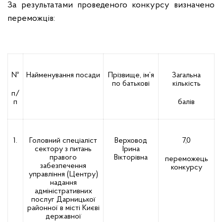
За результатами проведеного конкурсу визначено
переможців:
№
Найменування посади
Прізвище, ім’я
Загальна
по батькові
кількість
п/
п
балів
1.
Головний спеціаліст
Верховод
7,0
сектору з питань
Ірина
правого
Вікторівна
переможець
забезпечення
конкурсу
управління (Центру)
надання
адміністративних
послуг Дарницької
районної в місті Києві
державної