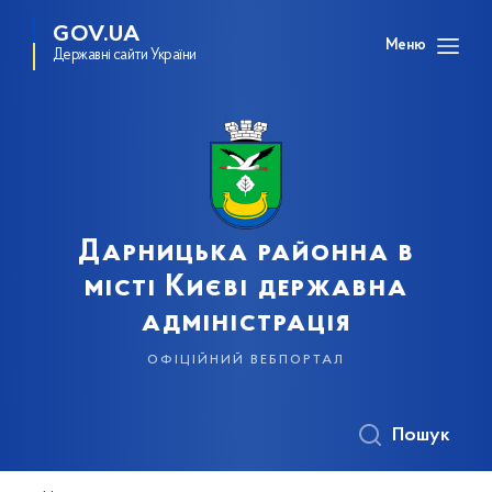
GOV.UA
Меню
Державні сайти України
Дарницька районна в
місті Києві державна
адміністрація
офіційний вебпортал
Пошук