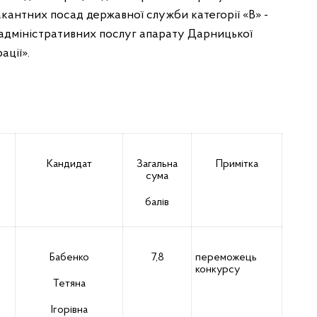
кантних посад державної служби категорії «В» -
 адміністративних послуг апарату Дарницької
ації».
Кандидат
Загальна
Примітка
сума
балів
Бабенко
7,8
переможець
конкурсу
Тетяна
Ігорівна