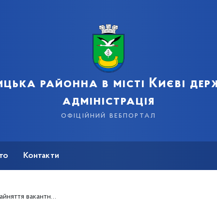
цька районна в місті Києві де
адміністрація
офіційний вебпортал
сто
Контакти
тивних послуг апарату Дарницької районної в місті Києві державної адміністрації