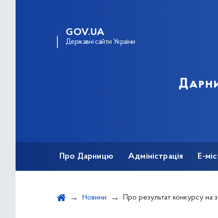
GOV.UA
Державні сайти України
Дарни
Про Дарницю
Адміністрація
Е-мі
Новини
Про результат конкурсу на зайняття вакантних посад державної служби категорії «В» - адміністратора (3 посади) відділу (Центру) надання адміністра