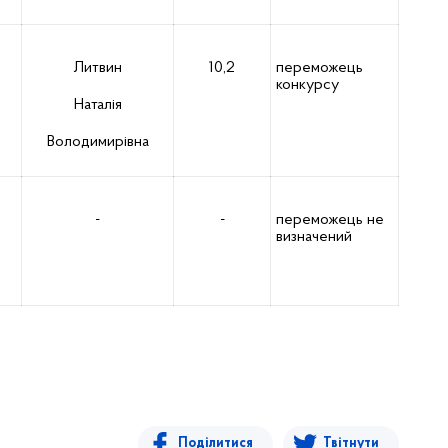
Литвин
10,2
переможець
конкурсу
Наталія
Володимирівна
-
-
переможець не
визначений
Поділитися
Твітнути