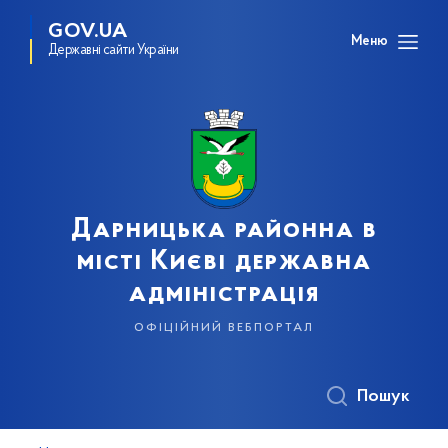
GOV.UA
Меню
Державні сайти України
Дарницька районна в
місті Києві державна
адміністрація
офіційний вебпортал
Пошук