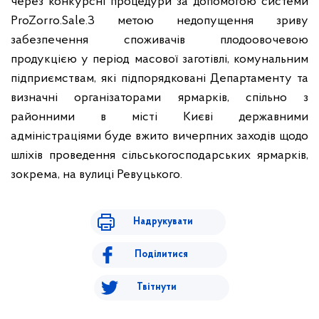
через конкурсні процедури за допомогою системи
ProZorro.Sale.
З метою недопущення зриву
забезпечення споживачів плодоовочевою
продукцією у період масової заготівлі, комунальним
підприємствам, які підпорядковані Департаменту та
визначні організаторами ярмарків, спільно з
районними в місті Києві державними
адміністраціями буде вжито вичерпних заходів щодо
шліхів проведення сільськогосподарських ярмарків,
зокрема, на вулиці Ревуцького.
Надрукувати
Поділитися
Твітнути