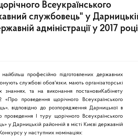
щорічного Всеукраїнського
авний службовець" у Дарницькі
ержавній адміністрації у 2017 році
 найбільш професійно підготовлених державних
иконують службові обов'язки, мають організаторські
х знаннях, та на виконання постановиКабінету
52 «Про проведення щорічного Всеукраїнського
ь», відповідно до розпорядження Дарницької в
ро проведення І туру щорічного Всеукраїнського
 у Дарницькій районній в місті Києві державній
у Конкурсу у наступних номінаціях: