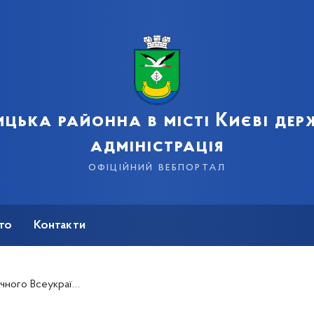
цька районна в місті Києві де
адміністрація
офіційний вебпортал
сто
Контакти
районній в місті Києві державній адміністрації у 2017 році.