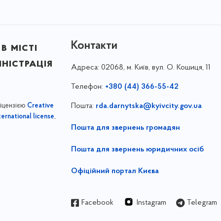
Контакти
в місті
ністрація
Адреса:
02068, м. Київ, вул. О. Кошиця, 11
Телефон:
+380 (44) 366-55-42
ліцензією
Пошта:
rda.darnytska@kyivcity.gov.ua
Creative
,
ernational license
Пошта для звернень громадян
Пошта для звернень юридичних осіб
Офіційний портал Києва
Facebook
Instagram
Telegram