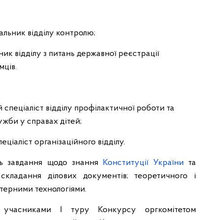
ьник відділу контролю;
 відділу з питань державної реєстрації
мців.
пеціаліст відділу профілактичної роботи та
жби у справах дітей;
іаліст організаційного відділу.
ь завдання щодо знання
Конституції України
та
складання ділових документів; теоретичного і
терними технологіями.
 учасниками І туру Конкурсу оргкомітетом