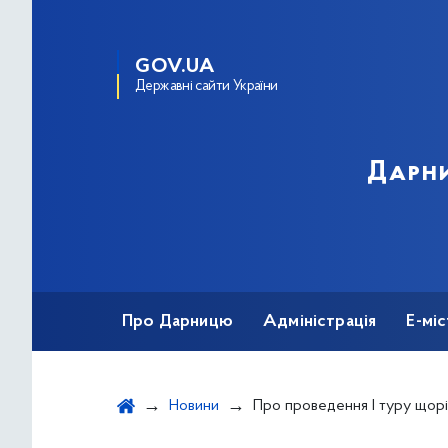
GOV.UA
Державні сайти України
Дарни
Про Дарницю
Адміністрація
Е-мі
Новини
Про проведення І туру щорічного Всеукраїнського конкурсу&quot; Кращий державний службовець&quot; у Дарницькій 