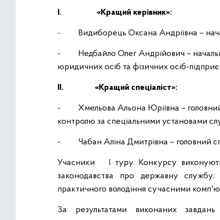
I.
«Кращий керівник»:
- Видиборець Оксана Андріївна – начал
- Недбайло Олег Андрійович – начальник
юридичних осіб та фізичних осіб-підприє
II.
«Кращий спеціаліст»:
- Хмельова Альона Юріївна – головний с
контролю за спеціальними установами слу
- Чабан Аліна Дмитрівна – головний спец
Учасники І туру Конкурсу виконуют
законодавства про державну службу; 
практичного володіння сучасними комп'ю
За результатами виконаних завдань