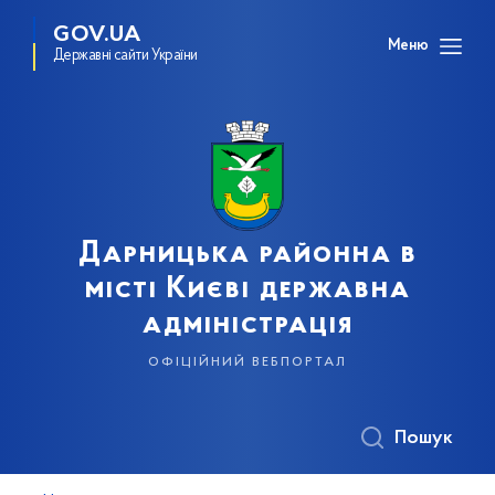
GOV.UA
Меню
Державні сайти України
Дарницька районна в
місті Києві державна
адміністрація
офіційний вебпортал
Пошук