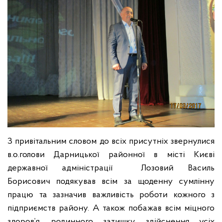
З привітальним словом до всіх присутніх звернулися
в.о.голови Дарницької районної в місті Києві
державної адміністрації Лозовий Василь
Борисович
подякував всім за щоденну сумлінну
працю та зазначив важливість роботи кожного з
підприємств району. А також побажав всім міцного
здоров’я, родинного затишку, здійснення усіх