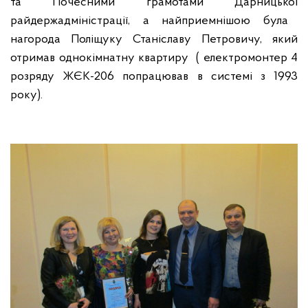
та Почесними грамотами
Дарницької
райдержадміністрації, а найприемнішою була
нагорода Поліщуку Станіславу Петровичу, який
отримав однокімнатну квартиру (
електромонтер 4
розряду ЖЄК-206
попрацював в системі з 1993
року).