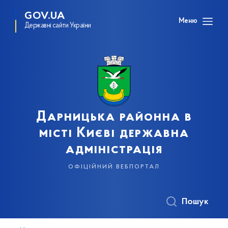
GOV.UA
Меню
Державні сайти України
Дарницька районна в
місті Києві державна
адміністрація
офіційний вебпортал
Пошук