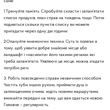
саме:
1.Тренуйте пам’ять. Спробуйте скласти і запам’ятати
список продуків, план справ на тиждень тощо. Потім
подивіться скільки пунктів списку ви можете
пригадати через одну дві години.
2.Опануйте мнемонічні техніки. Суть їх полягає в
тому, щоб уявити добре знайоме місце або
ландшафт і «насилити» його такими речами, які
треба запам’ятати. Уявляючі це місце, можна згадати
потрібні речі.
3. Робіть повсякденні справи незвичним способом.
Чистіть зуби іншою рукою, приймати душ із
заплющеними очима, ходіть новими маршрутами,
вмикайти передачі на тему, що вам здається новою.
Головне – регулярність.