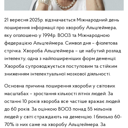
21 вересня 2025р. відзначається Міжнародний день
поширення інформації про хворобу Альцгеймера,
яку оголошено у 1994р. ВООЗ та Міжнародною
федерацією Альцгеймера. Символ дня – фіолетова
стрічка. Хвороба Альцгеймера – це набутий розлад
інтелекту, одна з найпоширеніших форм деменції.
Хвороба супроводжується поступовим та стійким
зниженням інтелектуальної мозкової діяльності.
Основна причина поширення хвороби у світових
масштабах – зростання кількості літніх людей. За
останні 10 років хвороба все частіше вражає людей
до 60 років. За оцінкою ВООЗ понад 55 мільонів
людей у світі страждають на деменцію. І близько 60-
70% із них саме на хворобу Альцгеймера. За