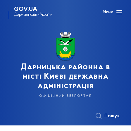
GOV.UA
Меню
Державні сайти України
Дарницька районна в
місті Києві державна
адміністрація
офіційний вебпортал
Пошук